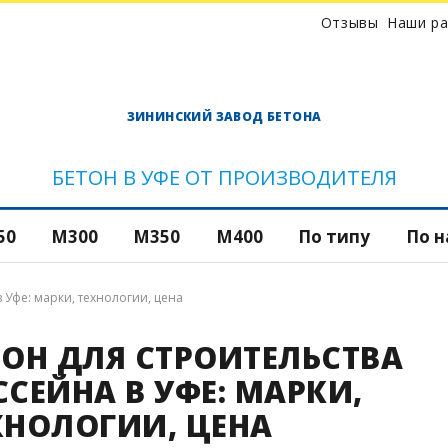
Отзывы
Наши р
ЗИНИНСКИЙ ЗАВОД БЕТОНА
Товарный бетон
Для
Тощий бетон
БЕТОН В УФЕ ОТ ПРОИЗВОДИТЕЛЯ
Для
фун
Гидротехничес
50
М300
М350
М400
По типу
По 
бетон
Для 
Дорожный бето
в Уфе: марки, технологии, цена
Для
ТОН ДЛЯ СТРОИТЕЛЬСТВА
Керамзитобето
Для 
ССЕЙНА В УФЕ: МАРКИ,
Фибробетон
ХНОЛОГИИ, ЦЕНА