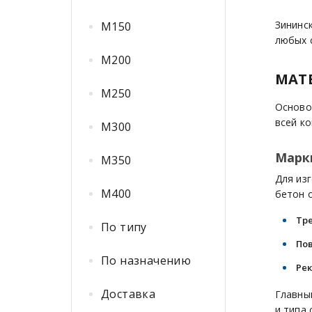
Зининс
М150
любых с
М200
МАТ
М250
Осново
всей ко
М300
Марк
М350
Для из
М400
бетон 
Тре
По типу
По
По назначению
Рек
Доставка
Главны
и типа 