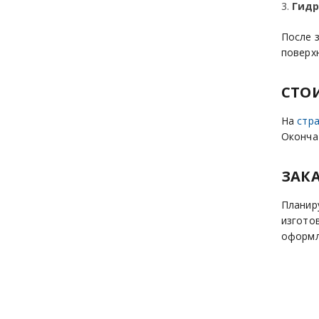
Гидр
После 
поверх
СТОИ
На
стр
Оконча
ЗАК
Планир
изгото
оформл
З