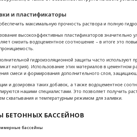
вки и пластификаторы
обеспечить максимальную прочность раствора и полную гидро
зование высокоэффективных пластификаторов значительно у
оляет снизить водоцементное соотношение – в итоге это пов
проницаемость.
полнительной гидроизоляционной защиты часто используют п
иликат натрия). Использование этих материалов в цементном 
ения смеси и формирования дополнительного слоя, защищающе
ции и дозировка таких добавок, а также водоцементное соот
лируются нашими специалистами. Это позволяет получить рас
ем схватывания и температурным режимом для заливки.
Ы БЕТОННЫХ БАССЕЙНОВ
иммерные бассейны