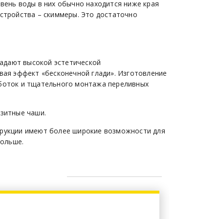
овень воды в них обычно находится ниже края
устройства – скиммеры. Это достаточно
адают высокой эстетической
авая эффект «бесконечной глади». Изготовление
аботок и тщательного монтажа переливных
озитные чаши.
трукции имеют более широкие возможности для
больше.