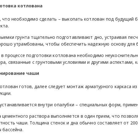
отовка котлована
, что необходимо сделать – выкопать котлован под будущий б
кта.
выемки грунта тщательно подготавливают дно, устраивая песч
орошо утрамбованы, чтобы обеспечить надежную основу для 
в процессе подготовки котлована необходимо неукоснительн
ера, связанные с грунтовыми условиями и другими аспектами, 
нирование чаши
котлован готов, далее следует монтаж арматурного каркаса из
кции.
 устанавливается внутри опалубки – специальных форм, примен
а цементного раствора выполняется в один прием, что позвол
тность чаши. Толщина стенок и дна обычно составляет от 200 
 бассейна.