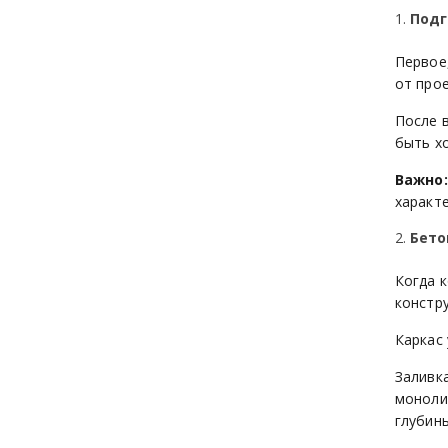
Подг
Первое
от прое
После 
быть х
Важно:
характ
Бето
Когда 
констру
Каркас
Заливк
моноли
глубины