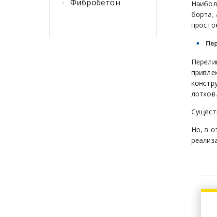
Фибробетон
Наибол
борта,
просто
Пе
Перели
привле
констр
лотков.
Сущест
Но, в 
реализа