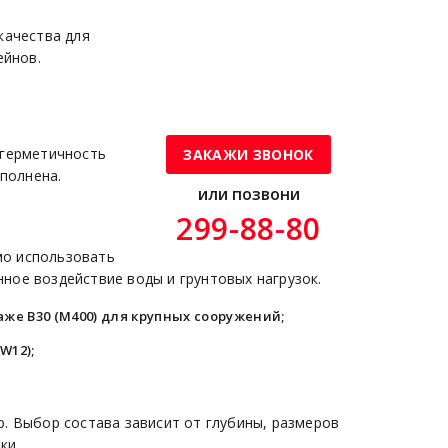
качества для
ейнов.
 герметичность
ЗАКАЖИ ЗВОНОК
ыполнена.
или позвони
299-88-80
мо использовать
ное воздействие воды и грунтовых нагрузок.
аже В30 (М400) для крупных сооружений;
W12);
. Выбор состава зависит от глубины, размеров
ки.