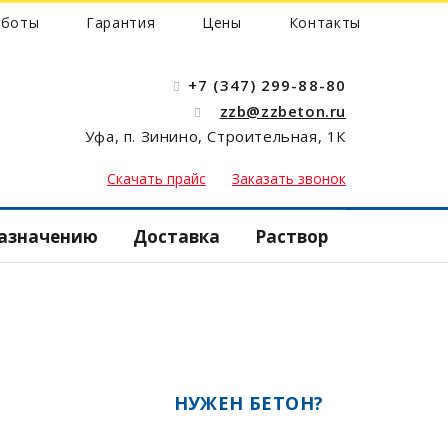
аботы
Гарантия
Цены
Контакты
+7 (347) 299-88-80
zzb@zzbeton.ru
Уфа, п. Зинино, Строительная, 1К
 бани
Скачать прайс
Заказать звонок
дамента
кий
назначению
Доставка
Раствор
забора
н
 стяжки
н
бассейна
НУЖЕН БЕТОН?