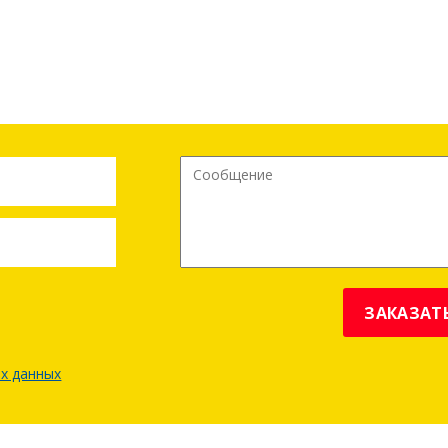
ей, доставкой раствора и являемся крупным изготовителе
иобрести бетон различных марок от производителя без по
ЗАКАЗАТ
х данных