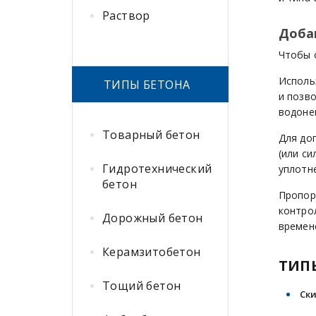
Раствор
Доба
Чтобы 
Исполь
ТИПЫ БЕТОНА
и позв
водоне
Товарный бетон
Для до
(или с
Гидротехнический
уплотн
бетон
Пропор
контро
Дорожный бетон
времен
Керамзитобетон
ТИП
Тощий бетон
Ск