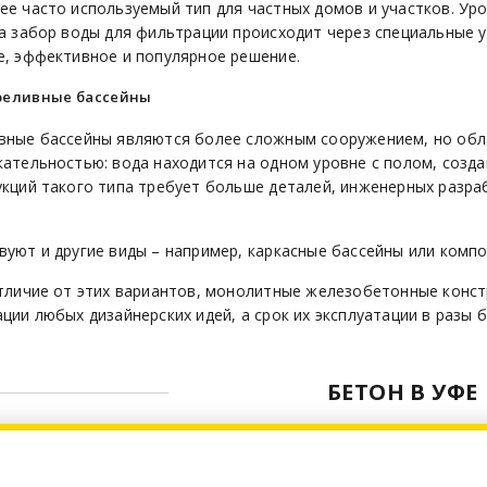
ее часто используемый тип для частных домов и участков. Ур
 а забор воды для фильтрации происходит через специальные 
е, эффективное и популярное решение.
реливные бассейны
вные бассейны являются более сложным сооружением, но обл
кательностью: вода находится на одном уровне с полом, созд
укций такого типа требует больше деталей, инженерных разр
вуют и другие виды – например, каркасные бассейны или комп
отличие от этих вариантов, монолитные железобетонные конс
ции любых дизайнерских идей, а срок их эксплуатации в разы 
БЕТОН В УФЕ