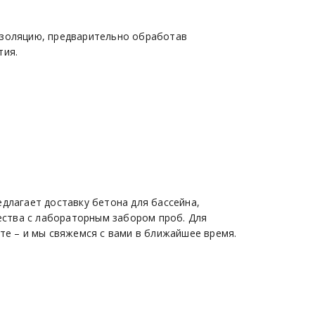
изоляцию, предварительно обработав
тия.
длагает доставку бетона для бассейна,
ства с лабораторным забором проб. Для
те – и мы свяжемся с вами в ближайшее время.
ОЙ