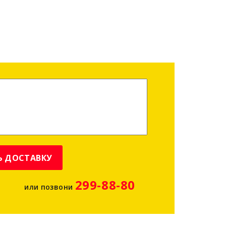
м бетонных смесей в городе. У нас вы
средников.
Ь ДОСТАВКУ
299-88-80
или позвони