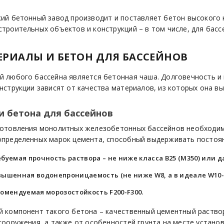
кий бетонный завод производит и поставляет бетон высокого 
троительных объектов и конструкций – в том числе, для басс
ЕРИАЛЫ И БЕТОН ДЛЯ БАССЕЙНОВ
й любого бассейна является бетонная чаша. Долговечность и
нструкции зависят от качества материалов, из которых она в
и бетона для бассейнов
готовления монолитных железобетонных бассейнов необходи
определенных марок цемента, способный выдерживать постоян
буемая прочность раствора – не ниже класса В25 (М350) или д
вышенная водонепроницаемость (не ниже W8, а в идеале W10-
омендуемая морозостойкость F200-F300.
й компонент такого бетона – качественный цементный раствор
сооружения, а также от особенностей грунта на месте установ