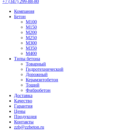
+7 (347) 299-88-80
Компания
Бетон
М100
М150
М200
М250
М300
М350
М400
Типы бетона
Товарный
Гидротехнический
Дорожный
Керамзитобетон
Тощий
Фибробетон
Доставка
Качество
Гарантия
Цены
Продукция
Контакты
zzb@zzbeton.ru