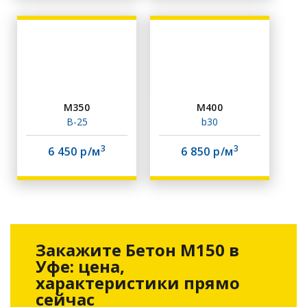
М350
М400
В-25
b30
3
3
6 450 р/м
6 850 р/м
Закажите Бетон М150 в
Уфе: цена,
характеристики прямо
сейчас