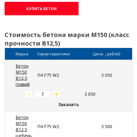
КУПИТЬ БЕТОН
Стоимость бетона марки М150 (класс
прочности В12,5)
Марка
Характеристики
Цена
*
, руб/м3
Бетон
М150
П4 F75 W2
3 050
В12,5
гравий
3 050
Заказать
Бетон
М150
П4 F75 W2
3 500
В12,5
щебень