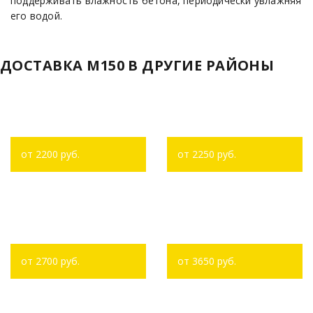
поддерживать влажность бетона, периодически увлажняя
его водой.
ДОСТАВКА М150 В ДРУГИЕ РАЙОНЫ
Доставка бетона в
Доставка бетона в
Зинино
Нагаево
от 2200 руб.
от 2250 руб.
Доставка бетона в
Доставка бетона в
Акбердино
Турбаслах
от 2700 руб.
от 3650 руб.