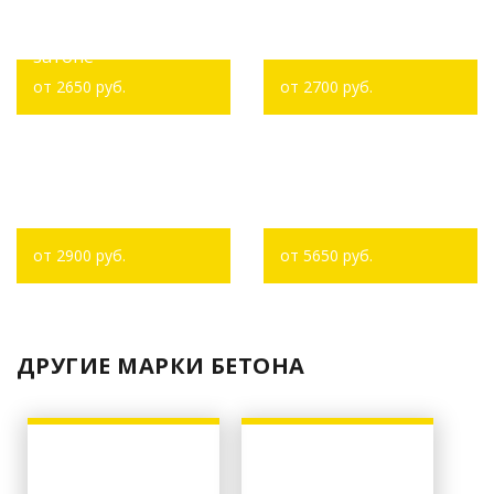
Доставка бетона в
Доставка бетона в
Кузнецовском
Суровку
затоне
от 2650 руб.
от 2700 руб.
Доставка бетона в
Доставка бетона в
Девичью Гору
Юматово
от 2900 руб.
от 5650 руб.
ДРУГИЕ МАРКИ БЕТОНА