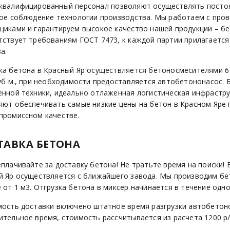
квалифицированный персонал позволяют осуществлять посто
гое соблюдение технологии производства. Мы работаем с про
щиками и гарантируем высокое качество нашей продукции – б
тствует требованиям ГОСТ 7473, к каждой партии прилагается
а.
ка бетона в Красный Яр осуществляется бетоносмесителями 6 
куб м., при необходимости предоставляется автобетононасос. 
енной техники, идеально отлаженная логистическая инфрастр
яют обеспечивать самые низкие цены на бетон в Красном Яре 
промиссном качестве.
ТАВКА БЕТОНА
плачивайте за доставку бетона! Не тратьте время на поиски! 
й Яр осуществляется с ближайшего завода. Мы производим бе
от 1 м3. Отгрузка бетона в миксер начинается в течение одно
мость доставки включено штатное время разгрузки автобетоно
ительное время, стоимость рассчитывается из расчета 1200 р/