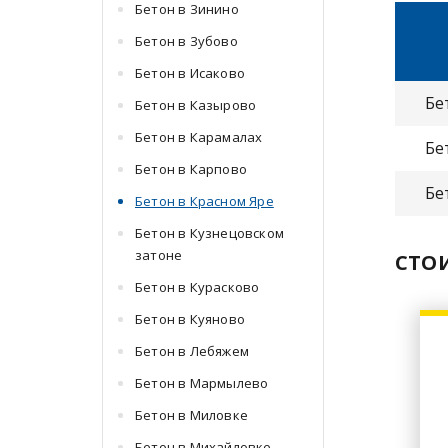
Бетон в Зинино
Бетон в Зубово
Бетон в Исаково
Бе
Бетон в Казырово
Бетон в Карамалах
Бе
Бетон в Карпово
Бе
Бетон в Красном Яре
Бетон в Кузнецовском
затоне
СТО
Бетон в Курасково
Бетон в Куяново
Бетон в Лебяжем
Бетон в Мармылево
Бетон в Миловке
Бетон в Михайловке