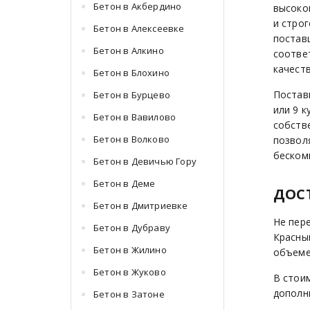
Бетон в Акбердино
высоко
и стро
Бетон в Алексеевке
постав
Бетон в Алкино
соотве
качеств
Бетон в Блохино
Постав
Бетон в Бурцево
или 9 
Бетон в Вавилово
собств
Бетон в Волково
позвол
беском
Бетон в Девичью Гору
Бетон в Деме
ДОС
Бетон в Дмитриевке
Не пере
Бетон в Дубраву
Красны
Бетон в Жилино
объеме 
Бетон в Жуково
В стои
дополн
Бетон в Затоне