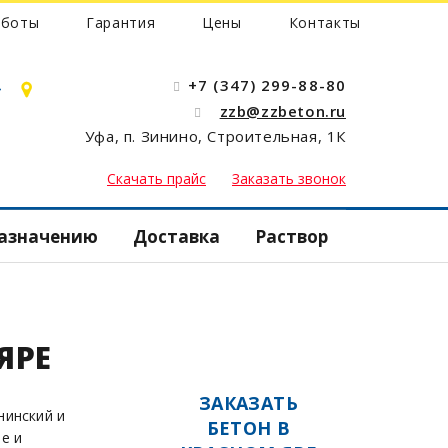
аботы
Гарантия
Цены
Контакты
+7 (347) 299-88-80
zzb@zzbeton.ru
Уфа, п. Зинино, Строительная, 1К
 бани
Скачать прайс
Заказать звонок
дамента
кий
назначению
Доставка
Раствор
забора
н
 стяжки
ЯРЕ
н
бассейна
ЗАКАЗАТЬ
нинский и
БЕТОН В
е и