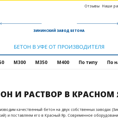
Отзывы
Наши р
ЗИНИНСКИЙ ЗАВОД БЕТОНА
Товарный бетон
Для
Тощий бетон
БЕТОН В УФЕ ОТ ПРОИЗВОДИТЕЛЯ
Для
фун
Гидротехничес
50
М300
М350
М400
По типу
По 
бетон
Для 
Дорожный бето
Для
ТОН И РАСТВОР В КРАСНОМ 
Керамзитобето
Для 
Фибробетон
изводим качественный бетон на двух собственных заводах (Зи
кий) и поставляем его в Красный Яр. Современное оборудовани