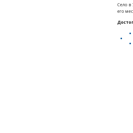
Село в
его ме
Досто