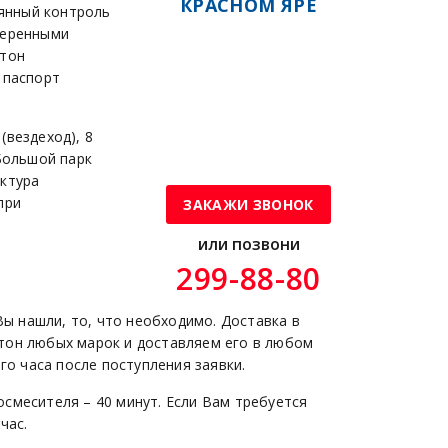
КРАСНОМ ЯРЕ
янный контроль
веренными
етон
 паспорт
(вездеход), 8
Большой парк
уктура
при
ЗАКАЖИ ЗВОНОК
или позвони
299-88-80
Вы нашли, то, что необходимо. Доставка в
тон любых марок и доставляем его в любом
го часа после поступления заявки.
смесителя – 40 минут. Если Вам требуется
час.